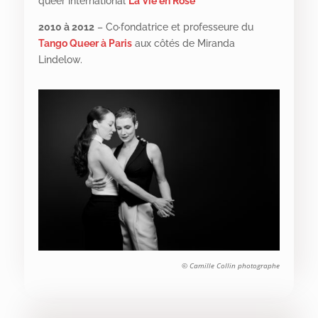
queer international
La Vie en Rose
2010 à 2012
– Co
·
fondatrice et professeure du
Tango Queer à Paris
aux côtés de Miranda
Lindelow.
© Camille Collin photographe