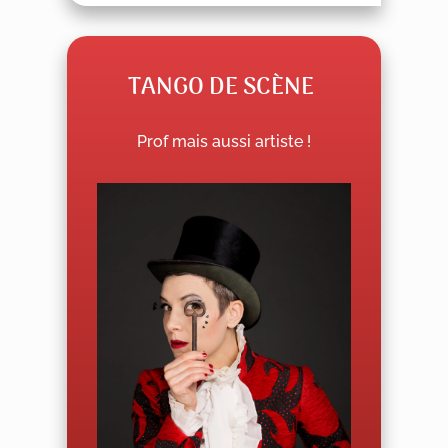
TANGO DE SC
È
NE
Prof mais aussi artiste !