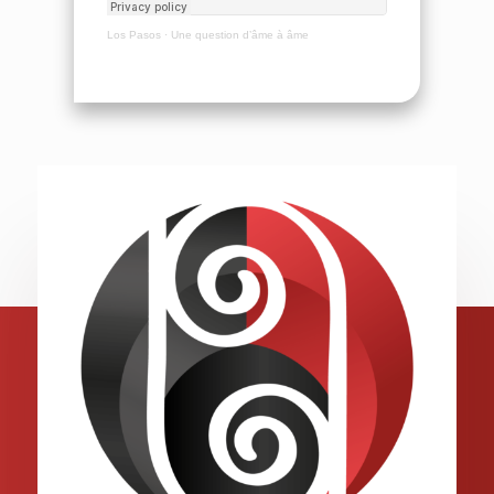
Los Pasos
·
Une question d’âme à âme