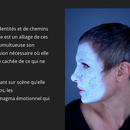
dentités et de chemins
le est un alliage de ces
 tumultueuse son
sion nécessaire où elle
 cachée de ce qui ne
ant sur scène qu’elle
s, les
n magma émotionnel qui