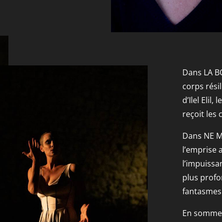
Dans LA B
corps résil
d’Ilel Elil,
reçoit les
Dans NE ME
l’emprise 
l’impuissa
plus profo
fantasmes l
En somme,