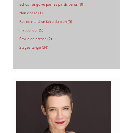
Echos Tango vu par les participants
(8)
Non classé
(1)
Pas de mal à se faire du bien
(5)
Plat du jour
(5)
Revue de presse
(2)
Stages tango
(34)